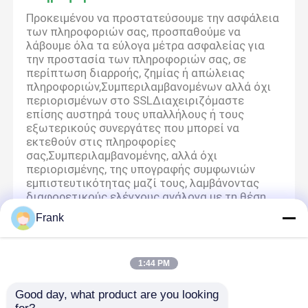
Προκειμένου να προστατεύσουμε την ασφάλεια
των πληροφοριών σας, προσπαθούμε να
λάβουμε όλα τα εύλογα μέτρα ασφαλείας για
την προστασία των πληροφοριών σας, σε
περίπτωση διαρροής, ζημίας ή απώλειας
πληροφοριών,Συμπεριλαμβανομένων αλλά όχι
περιορισμένων στο SSLΔιαχειριζόμαστε
επίσης αυστηρά τους υπαλλήλους ή τους
εξωτερικούς συνεργάτες που μπορεί να
εκτεθούν στις πληροφορίες
σας,Συμπεριλαμβανομένης, αλλά όχι
περιορισμένης, της υπογραφής συμφωνιών
εμπιστευτικότητας μαζί τους, λαμβάνοντας
διαφορετικούς ελέγχους ανάλογα με τη θέση
και παρακολουθώντας τις δραστηριότητές
Frank
τους.
Μικρή Προστασία
1:44 PM
Δίνουμε μεγάλη σημασία στην προστασία των
προσωπικών πληροφοριών των ανηλίκων.Σας
Good day, what product are you looking 
προτείνουμε να ζητήσετε από τον κηδεμόνα