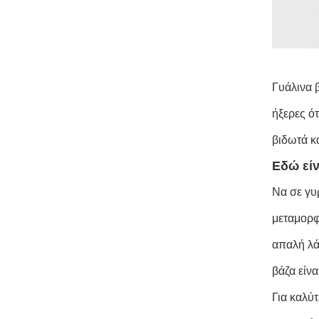
Γυάλινα 
ήξερες ό
βιδωτά κ
Εδώ είν
Να σε γυ
μεταμορφ
απαλή λά
βάζα είνα
Για καλύ