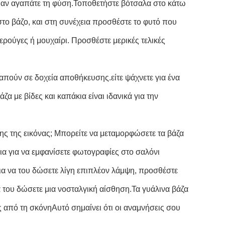
ς αν αγαπάτε τη φύση.Τοποθετήστε βότσαλα στο κάτω
στο βάζο, και στη συνέχεια προσθέστε το φυτό που
τερούγες ή μουχαίρι. Προσθέστε μερικές τελικές
απούν σε δοχεία αποθήκευσης.είτε ψάχνετε για ένα
α με βίδες και καπάκια είναι ιδανικά για την
ης της εικόνας; Μπορείτε να μεταμορφώσετε τα βάζα
ια για να εμφανίσετε φωτογραφίες στο σαλόνι
ια να του δώσετε λίγη επιπλέον λάμψη, προσθέστε
α του δώσετε μια νοσταλγική αίσθηση.Τα γυάλινα βάζα
ς από τη σκόνηΑυτό σημαίνει ότι οι αναμνήσεις σου