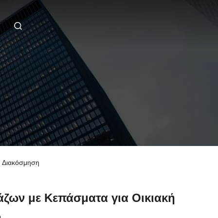
ή Διακόσμηση
άζων με Κεπάσματα για Οικιακή
η