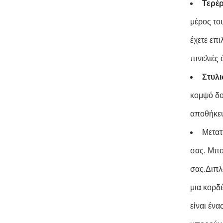
Τερέρ
μέρος το
έχετε επι
πινελιές
Στυλ
κομψό δοχ
αποθήκευ
Μετατ
σας. Μπο
σας.Διπλ
μια κορδ
είναι έν