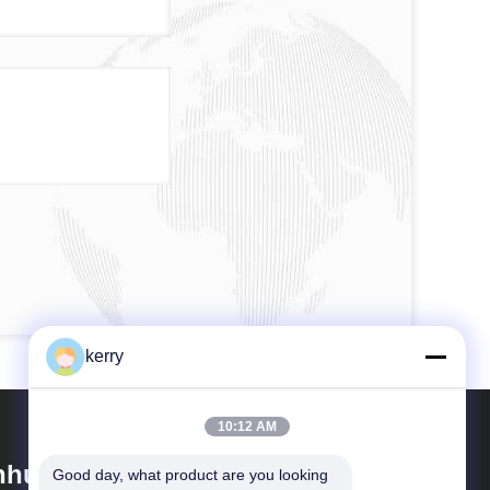
kerry
10:12 AM
hui Idea Technology Imp & Exp
Good day, what product are you looking 