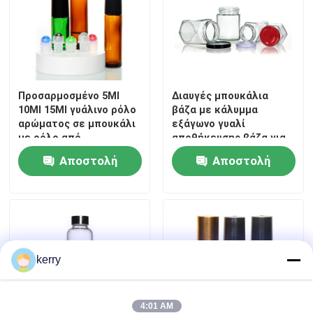
Προσαρμοσμένο 5Ml
Διαυγές μπουκάλια
10Ml 15Ml γυάλινο ρόλο
βάζα με κάλυμμα
αρώματος σε μπουκάλι
εξάγωνο γυαλί
με ρόλο από
αποθήκευσης βάζα για
ανοξείδωτο χάλυβα
τσάι κονσέρβα
Αποστολή
Αποστολή
ερώτησης
ερώτησης
kerry
4:01 AM