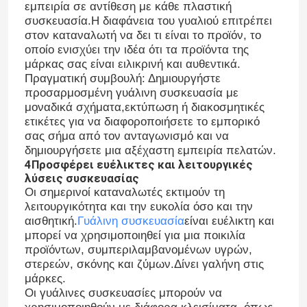
εμπειρία σε αντίθεση με κάθε πλαστική
συσκευασία.Η διαφάνεια του γυαλιού επιτρέπει
στον καταναλωτή να δει τι είναι το προϊόν, το
Γύρος εργοστασίων
οποίο ενισχύει την ιδέα ότι τα προϊόντα της
μάρκας σας είναι ειλικρινή και αυθεντικά.
Πραγματική συμβουλή: Δημιουργήστε
Ποιοτικός έλεγχος
προσαρμοσμένη γυάλινη συσκευασία με
μοναδικά σχήματα,εκτύπωση ή διακοσμητικές
ετικέτες για να διαφοροποιήσετε το εμπορικό
επαφή
σας σήμα από τον ανταγωνισμό και να
δημιουργήσετε μια αξέχαστη εμπειρία πελατών.
4Προσφέρει ευέλικτες και λειτουργικές
Ζητήστε ένα απόσπασμα
λύσεις συσκευασίας
Οι σημερινοί καταναλωτές εκτιμούν τη
λειτουργικότητα και την ευκολία όσο και την
Γυάλινα μπουκάλια
αισθητική.
Γυάλινη συσκευασία
είναι ευέλικτη και
μπορεί να χρησιμοποιηθεί για μια ποικιλία
προϊόντων, συμπεριλαμβανομένων υγρών,
βάζα γυαλιού
στερεών, σκόνης και ζύμων.Δίνει γαλήνη στις
μάρκες.
Οι γυάλινες συσκευασίες μπορούν να
Κύπελλα από γυαλί