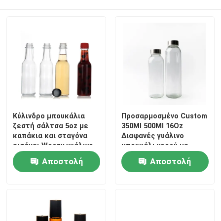
Κύλινδρο μπουκάλια
Προσαρμοσμένο Custom
ζεστή σάλτσα 5oz με
350Ml 500Ml 16Oz
καπάκια και σταγόνα
Διαφανές γυάλινο
εισάγει Woozy γυάλινο
μπουκάλι νερού με
μπουκάλι
κάλυμμα από
Αποστολή
Αποστολή
ανοξείδωτο χάλυβα
ερώτησης
ερώτησης