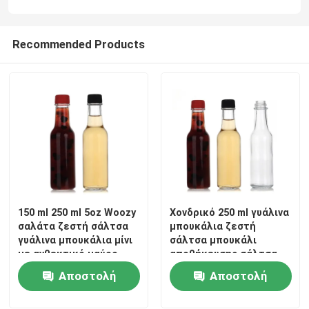
Recommended Products
150 ml 250 ml 5oz Woozy
Χονδρικό 250 ml γυάλινα
Αρχική Σελίδα
σαλάτα ζεστή σάλτσα
μπουκάλια ζεστή
γυάλινα μπουκάλια μίνι
σάλτσα μπουκάλι
με ανθεκτικό μαύρο
αποθήκευσης σάλτσα
Προϊόντα
καπάκι
με στεγανή στροφή από
Αποστολή
Αποστολή
το καπάκι
Σχετικά με εμάς
ερώτησης
ερώτησης