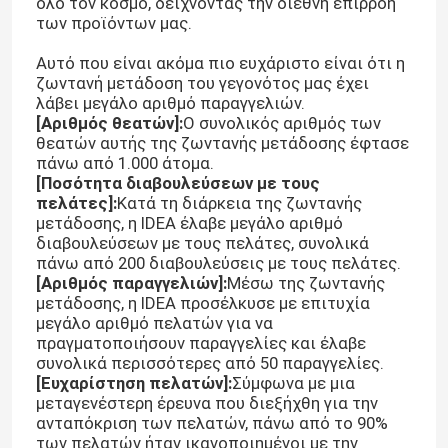
όλο τον κόσμο, δείχνοντας την διεθνή επιρροή
των προϊόντων μας.
Αυτό που είναι ακόμα πιο ευχάριστο είναι ότι η
ζωντανή μετάδοση του γεγονότος μας έχει
λάβει μεγάλο αριθμό παραγγελιών.
[Αριθμός θεατών]:
Ο συνολικός αριθμός των
θεατών αυτής της ζωντανής μετάδοσης έφτασε
πάνω από 1.000 άτομα.
[Ποσότητα διαβουλεύσεων με τους
πελάτες]:
Κατά τη διάρκεια της ζωντανής
μετάδοσης, η IDEA έλαβε μεγάλο αριθμό
διαβουλεύσεων με τους πελάτες, συνολικά
πάνω από 200 διαβουλεύσεις με τους πελάτες.
[Αριθμός παραγγελιών]:
Μέσω της ζωντανής
μετάδοσης, η IDEA προσέλκυσε με επιτυχία
μεγάλο αριθμό πελατών για να
πραγματοποιήσουν παραγγελίες και έλαβε
συνολικά περισσότερες από 50 παραγγελίες.
[Ευχαρίστηση πελατών]:
Σύμφωνα με μια
μεταγενέστερη έρευνα που διεξήχθη για την
ανταπόκριση των πελατών, πάνω από το 90%
των πελατών ήταν ικανοποιημένοι με την