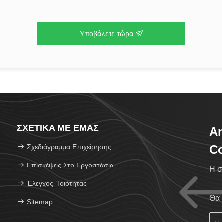
Υποβάλετε τώρα
ΣΧΕΤΙΚΆ ΜΕ ΕΜΆΣ
An
Σχεδιάγραμμα Επιχείρησης
Co
Επισκέψεις Στο Εργοστάσιο
Η σ
Έλεγχος Ποιότητας
Θα 
Sitemap