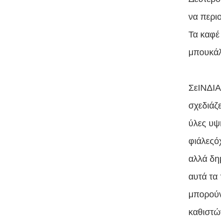
να περι
Τα καφέ
μπουκάλ
Σε
ΙΝΔΙΑ
σχεδιάζ
ύλες υψ
φιάλες
ό
αλλά δη
αυτά τα
μπορούν
καθιστώ