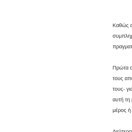
Καθώς α
συμπληρ
πραγματ
Πρώτα α
τους απ
τους- γι
αυτή τη
μέρος ή
Δεύτερο