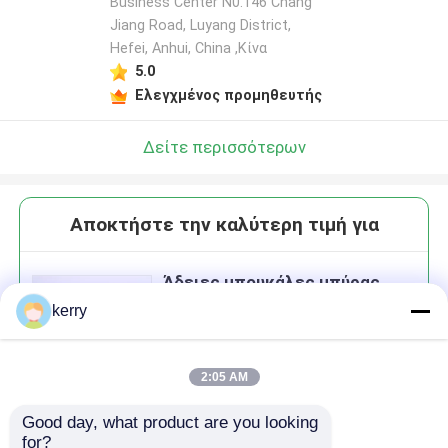
Business Center N0.146 Chang
Jiang Road, Luyang District,
Hefei, Anhui, China ,Κίνα
5.0
Ελεγχμένος προμηθευτής
Δείτε περισσότερων
Αποκτήστε την καλύτερη τιμή για
Άδειες μπουκάλες μπύρας
από πράσινο αμπερό αλκοόλ
kerry
MOQ： 3,000 pcs
2:05 AM
Good day, what product are you looking 
Να συνεχίσει
for?