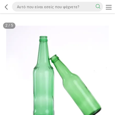
2
/
5