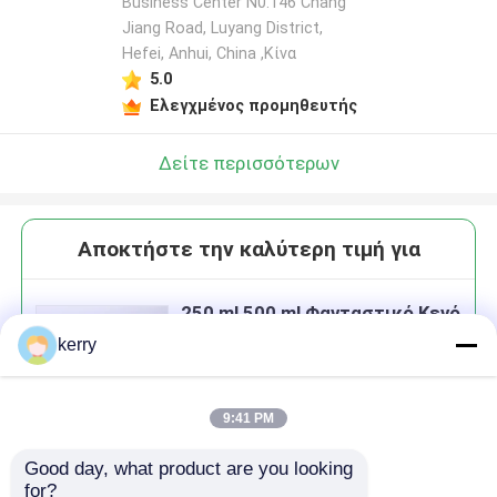
Business Center N0.146 Chang
Jiang Road, Luyang District,
Hefei, Anhui, China ,Κίνα
5.0
Ελεγχμένος προμηθευτής
Δείτε περισσότερων
Αποκτήστε την καλύτερη τιμή για
250 ml 500 ml Φανταστικό Κενό
Γυαλί Διαυγές χυμό Φιαλίδιο
kerry
γάλακτος με καπάκι βίδας
9:41 PM
Good day, what product are you looking 
Να συνεχίσει
for?