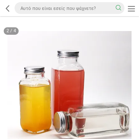
2
/
4