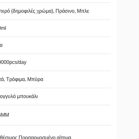
ερό (δημοφιλές χρώμα), Πράσινο, Μπλε
0ml
α
0000pcs/day
τά, Τρόφιμα, Μπύρα
ρογγυλό μπουκάλι
6MM
αθέσιμος Προσαρμοσμένο αίτημα