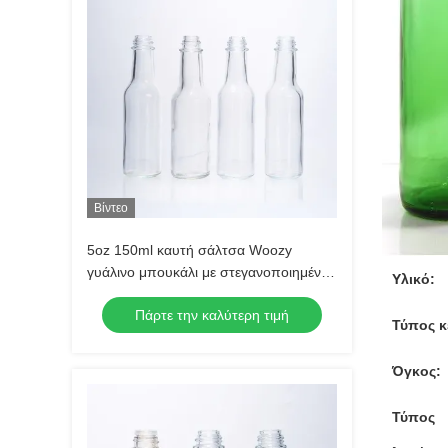
Βίντεο
5oz 150ml καυτή σάλτσα Woozy
γυάλινο μπουκάλι με στεγανοποιημένο
Υλικό:
καπάκι βίδα
Πάρτε την καλύτερη τιμή
Τύπος κ
Όγκος:
Τύπος