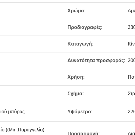
Χρώμα:
Αμπ
Προδιαγραφές:
33
Καταγωγή:
Κίν
Δυνατότητα προσφοράς:
20
Χρήση:
Πο
Σχήμα:
Στ
λιού μπύρας
Υψόμετρο:
22
ίο ((Min.Παραγγελία)
Προσαρμογή:
Δι