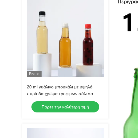
Περιγρα
Βίντεο
20 ml γυάλινο μπουκάλι με υψηλό
πυρίτιδα χρώμα τροφίμων σάλτσα
γυάλινο μπουκάλι με καπάκι
Πάρτε την καλύτερη τιμή