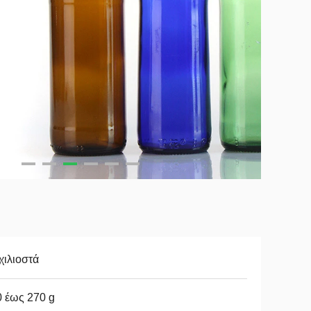
χιλιοστά
 έως 270 g