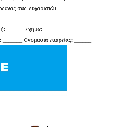
ευνας σας, ευχαριστώ!
): ______ Σχήμα: ______
 _______ Ονομασία εταιρείας: ______