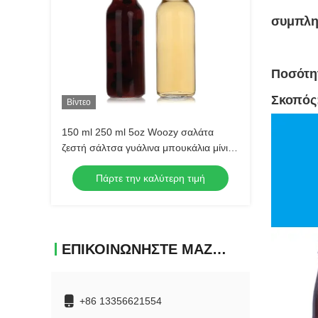
συμπλη
Ποσότητ
Σκοπός:
Βίντεο
150 ml 250 ml 5oz Woozy σαλάτα
ζεστή σάλτσα γυάλινα μπουκάλια μίνι
με ανθεκτικό μαύρο καπάκι
Πάρτε την καλύτερη τιμή
ΕΠΙΚΟΙΝΩΝΉΣΤΕ ΜΑΖΊ ΜΑΣ
+86 13356621554