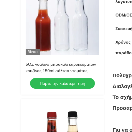
λογότυ
ODM/OE
Συσκευή
Χρόνος
Βίντεο
παράδο
5OZ γυάλινο μπουκάλι καρυκευμάτων
κουζίνας 150ml σάλτσα ντομάτας
Πολυχρ
σαλάτα σκεύη εκτύπωση με οθόνη
Πάρτε την καλύτερη τιμή
Διαλογέ
Το σχή
Προσαρ
Για να