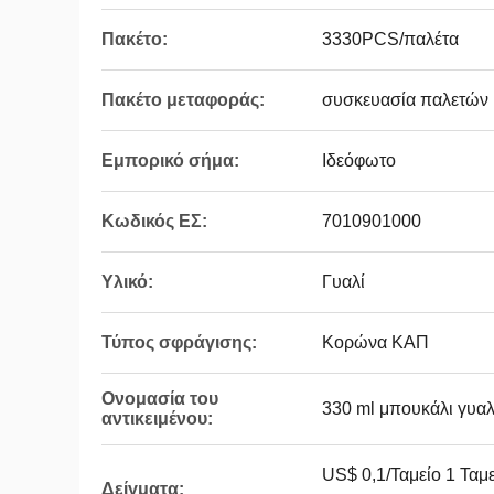
Πακέτο:
3330PCS/παλέτα
Πακέτο μεταφοράς:
συσκευασία παλετών
Εμπορικό σήμα:
Ιδεόφωτο
Κωδικός ΕΣ:
7010901000
Υλικό:
Γυαλί
Τύπος σφράγισης:
Κορώνα ΚΑΠ
Ονομασία του
330 ml μπουκάλι γυα
αντικειμένου:
US$ 0,1/Ταμείο 1 Ταμε
Δείγματα: