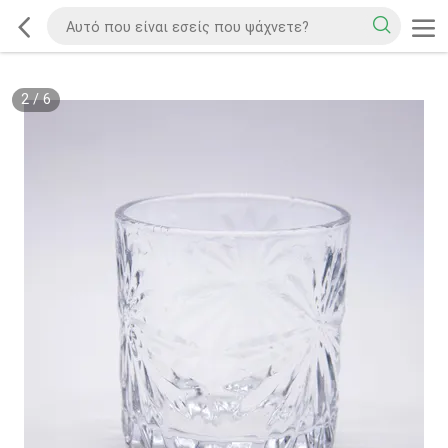
2
/
6