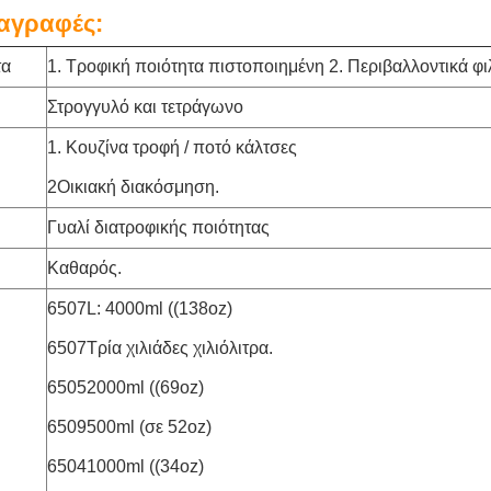
αγραφές:
τα
1. Τροφική ποιότητα πιστοποιημένη 2. Περιβαλλοντικά φι
Στρογγυλό και τετράγωνο
1. Κουζίνα τροφή / ποτό κάλτσες
2Οικιακή διακόσμηση.
Γυαλί διατροφικής ποιότητας
Καθαρός.
6507L: 4000ml ((138oz)
6507Τρία χιλιάδες χιλιόλιτρα.
65052000ml ((69oz)
6509500ml (σε 52oz)
65041000ml ((34oz)