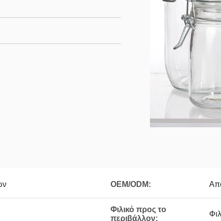
ων
OEM/ODM:
Απ
Φιλικό προς το
Φιλ
περιβάλλον: