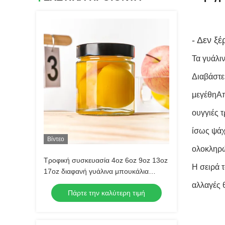
- Δεν ξέ
Τα γυάλι
Διαβάστε
μεγέθηΑπ
ουγγιές 
ίσως ψάχ
Βίντεο
ολοκληρώ
Τροφική συσκευασία 4oz 6oz 9oz 13oz
Η σειρά τ
17oz διαφανή γυάλινα μπουκάλια
καπάκι πλήρες σετ παγωμένο γυάλινο
αλλαγές 
Πάρτε την καλύτερη τιμή
βάζο με μεταλλικό καπάκι