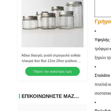
Γρήγο
Υψηλής 
τρόφιμα 
Άδειο διαυγές γυαλί στρογγυλό ευθεία
ξηρών τρ
πλευρά 4oz 8oz 12oz 20oz γυάλινο
βάζο δοχείο τροφίμων με βαθύ
Πάρτε την καλύτερη τιμή
μεταλλικό καπάκι
Στυλάτο 
πινελιά 
συστατικ
ΕΠΙΚΟΙΝΩΝΉΣΤΕ ΜΑΖΊ ΜΑΣ