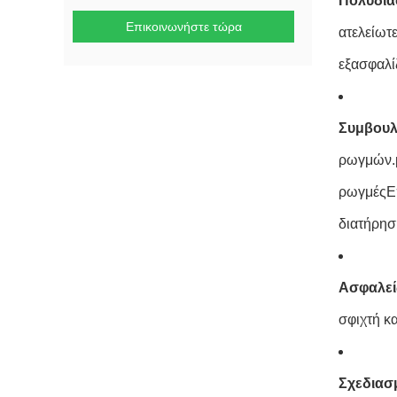
Πολυδιά
Επικοινωνήστε τώρα
ατελείωτ
εξασφαλί
Συμβουλέ
ρωγμών.μ
ρωγμέςΕπ
διατήρησ
Ασφαλεί
σφιχτή κ
Σχεδιασμ