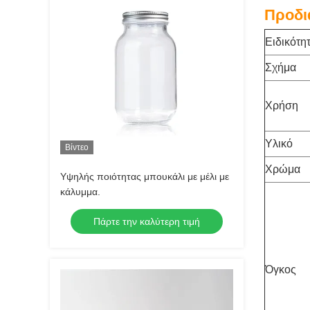
Προδι
Ειδικότη
Σχήμα
Χρήση
Υλικό
Βίντεο
Χρώμα
Υψηλής ποιότητας μπουκάλι με μέλι με
κάλυμμα.
Πάρτε την καλύτερη τιμή
Όγκος