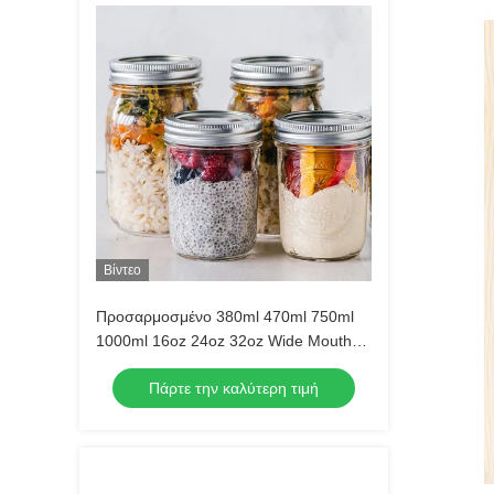
Βίντεο
Προσαρμοσμένο 380ml 470ml 750ml
1000ml 16oz 24oz 32oz Wide Mouth
Mason Glass Jar με κάλυμμα σε χύδη
Πάρτε την καλύτερη τιμή