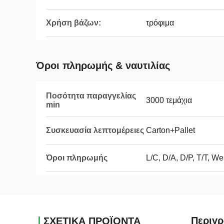
Χρήση βάζων:
τρόφιμα
Όροι πληρωμής & ναυτιλίας
Ποσότητα παραγγελίας
3000 τεμάχια
min
Συσκευασία λεπτομέρειες
Carton+Pallet
Όροι πληρωμής
L/C, D/A, D/P, T/T, W
Περιγρ
ΣΧΕΤΙΚΑ ΠΡΟΪΟΝΤΑ