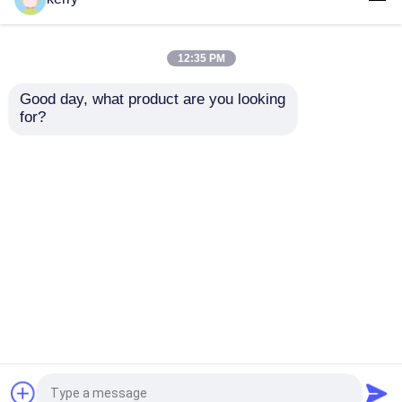
Oz Glass Mason Jar κάλυμμα
12:35 PM
Good day, what product are you looking 
Να συνεχίσει
for?
Συνιστώμενα προϊόντα
Αρχική Σελίδα
Περίπου εμείς
επαφή
Desktop Site
Sitemap
Πολιτική απορρήτου
Ποιότητα
Γυάλινα μπουκάλια
Κίνα
εργοστάσιο.Copyright © 2026 Anhui Idea
Technology Imp & Exp Co., Ltd.. All Rights