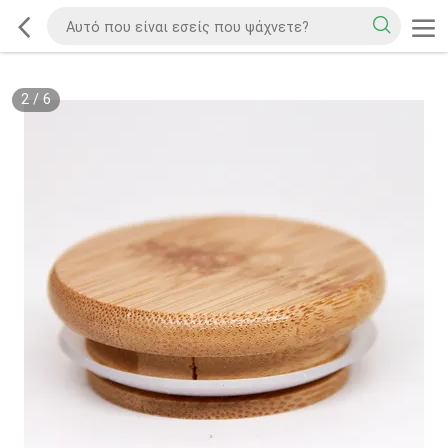
2
/
6