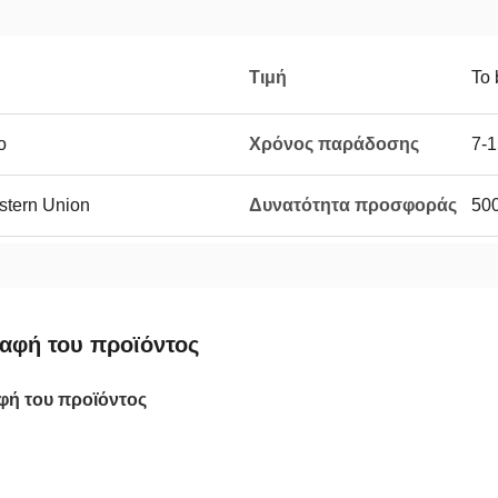
Τιμή
To 
ο
Χρόνος παράδοσης
7-1
estern Union
Δυνατότητα προσφοράς
500
αφή του προϊόντος
φή του προϊόντος