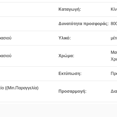
Καταγωγή:
Κίν
Δυνατότητα προσφοράς:
80
ρασιού
Υλικό:
μέτ
Μα
ρασιού
Χρώμα:
Χρ
Εκτύπωση:
Πρ
ίο ((Min.Παραγγελία)
Προσαρμογή:
Δι