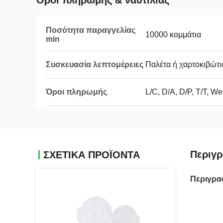
Όροι πληρωμής & ναυτιλίας
Ποσότητα παραγγελίας
10000 κομμάτια
min
Συσκευασία λεπτομέρειες
Παλέτα ή χαρτοκιβώτι
Όροι πληρωμής
L/C, D/A, D/P, T/T, W
Περιγρ
ΣΧΕΤΙΚΑ ΠΡΟΪΟΝΤΑ
Περιγρα