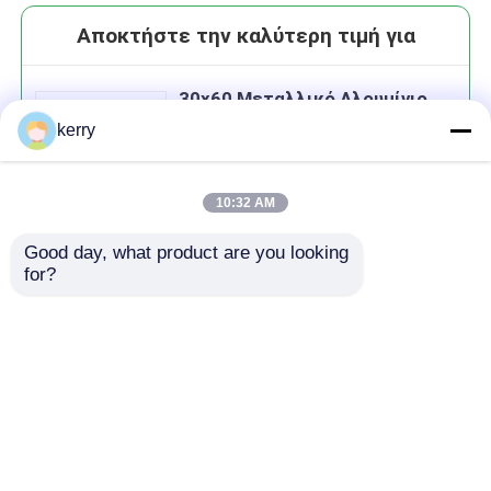
Αποκτήστε την καλύτερη τιμή για
30x60 Μεταλλικό Αλουμίνιο
Κεπάκια Κάλυψη Για Λικέρ
kerry
Ουίσκι Ρουμ Τζιν γυάλινο
μπουκάλι
10:32 AM
Good day, what product are you looking 
Να συνεχίσει
for?
Συνιστώμενα προϊόντα
Αρχική Σελίδα
Περίπου εμείς
επαφή
Desktop Site
Sitemap
Πολιτική απορρήτου