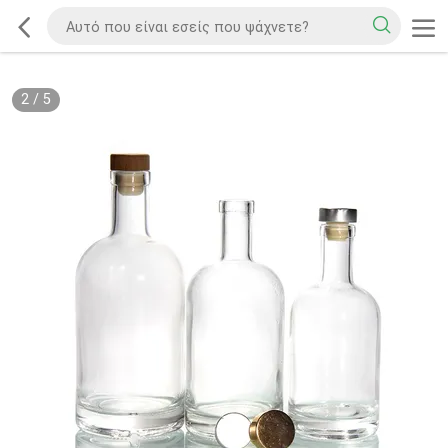
2
/
5