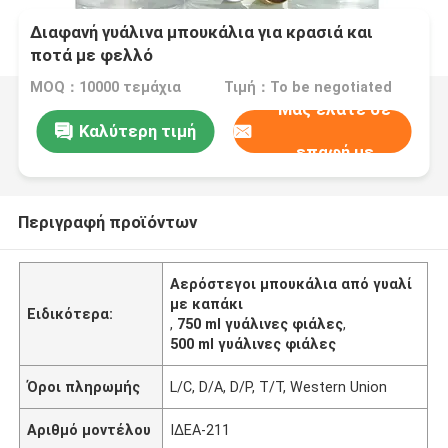
Διαφανή γυάλινα μπουκάλια για κρασιά και
ποτά με φελλό
MOQ：10000 τεμάχια
Τιμή：To be negotiated
Μας ελάτε σε
Καλύτερη τιμή
επαφή με
Περιγραφή προϊόντων
Αερόστεγοι μπουκάλια από γυαλί
με καπάκι
Ειδικότερα:
,
750 ml γυάλινες φιάλες
,
500 ml γυάλινες φιάλες
Όροι πληρωμής
L/C, D/A, D/P, T/T, Western Union
Αριθμό μοντέλου
ΙΔΕΑ-211