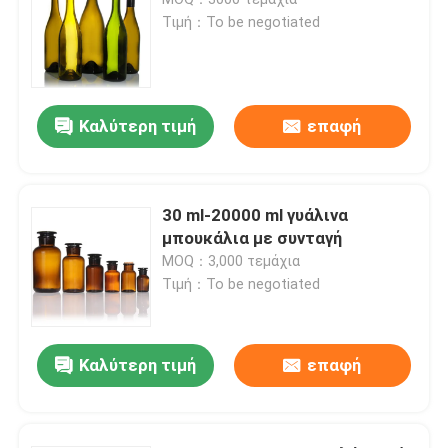
Τιμή：To be negotiated
Καπάκι μπουκαλιού βάζου
Γυάλινα είδη οικιακής χρήσης
Καλύτερη τιμή
επαφή
30 ml-20000 ml γυάλινα
μπουκάλια με συνταγή
MOQ：3,000 τεμάχια
Τιμή：To be negotiated
Καλύτερη τιμή
επαφή