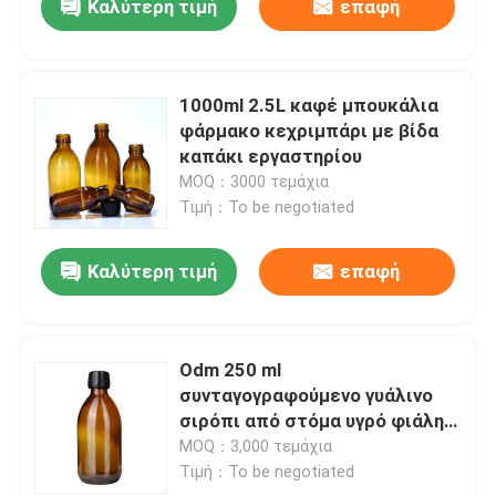
Καλύτερη τιμή
επαφή
1000ml 2.5L καφέ μπουκάλια
φάρμακο κεχριμπάρι με βίδα
καπάκι εργαστηρίου
MOQ：3000 τεμάχια
Τιμή：To be negotiated
Καλύτερη τιμή
επαφή
Odm 250 ml
συνταγογραφούμενο γυάλινο
σιρόπι από στόμα υγρό φιάλη
για φάρμακα
MOQ：3,000 τεμάχια
Τιμή：To be negotiated