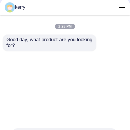
Ευρωπαίο Art Deco
Υδροπονικό κύλινδρο
Design Διαφανές
Διαυγές γυάλινο βάζο
kerry
Γυάλινο Βάζο
για διακόσμηση
Τερατόριο Βάζο
ξενοδοχείων
Τραπέζι
2:28 PM
Καλύτερη τιμή
Καλύτερη τιμή
Good day, what product are you looking 
for?
επαφή
επαφή
Δείτε περισσότερων
Αρχική Σελίδα
Περίπου εμείς
επαφή
Desktop Site
Sitemap
Πολιτική απορρήτου
Ποιότητα
Γυάλινα μπουκάλια
Κίνα
εργοστάσιο.Copyright © 2026 Anhui Idea