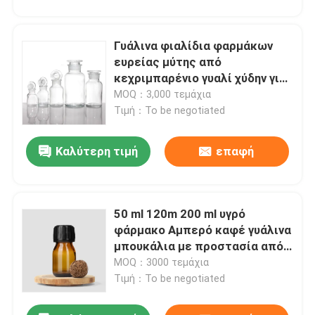
Γυάλινα φιαλίδια φαρμάκων
ευρείας μύτης από
κεχριμπαρένιο γυαλί χύδην για
χάπια Χημικό αντιδραστήρα
MOQ：3,000 τεμάχια
250 ml 500 ml
Τιμή：To be negotiated
Καλύτερη τιμή
επαφή
50 ml 120m 200 ml υγρό
φάρμακο Αμπερό καφέ γυάλινα
μπουκάλια με προστασία από
παιδιά
MOQ：3000 τεμάχια
Τιμή：To be negotiated