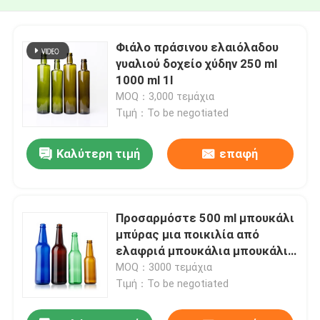
Φιάλο πράσινου ελαιόλαδου
γυαλιού δοχείο χύδην 250 ml
1000 ml 1l
MOQ：3,000 τεμάχια
Τιμή：To be negotiated
Καλύτερη τιμή
επαφή
Προσαρμόστε 500 ml μπουκάλι
μπύρας μια ποικιλία από
ελαφριά μπουκάλια μπουκάλι
μπύρας γυαλί
MOQ：3000 τεμάχια
Τιμή：To be negotiated