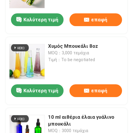
Καλύτερη τιμή
επαφή
Χυμός Μπουκάλι 8oz
MOQ：3,000 τεμάχια
Τιμή：To be negotiated
Καλύτερη τιμή
επαφή
Αρχική Σελίδα
Προϊόντα
10 ml αιθέρια έλαια γυάλινο
μπουκάλι
Σχετικά με εμάς
MOQ：3000 τεμάχια