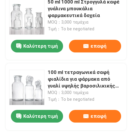
50 ml 1000 ml Στρογγυλά καφέ
γυάλινα μπουκάλια
φαρμακευτικά δοχεία
MOQ：3,000 τεμάχια
Τιμή：To be negotiated
Καλύτερη τιμή
επαφή
100 ml τετραγωνικά σαφή
φιαλίδια για φάρμακα από
γυαλί υψηλής βαροσιλικικής
περιεκτικότητας
MOQ：3,000 τεμάχια
Τιμή：To be negotiated
Καλύτερη τιμή
επαφή