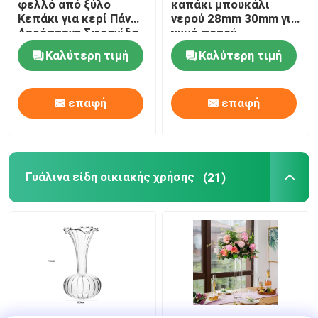
φελλό από ξύλο
καπάκι μπουκάλι
Κεπάκι για κερί Πάνω
νερού 28mm 30mm για
Αερόστεγη Σφραγίδα
χυμό ποτού
Καλύτερη τιμή
Καλύτερη τιμή
επαφή
επαφή
Γυάλινα είδη οικιακής χρήσης
(21)