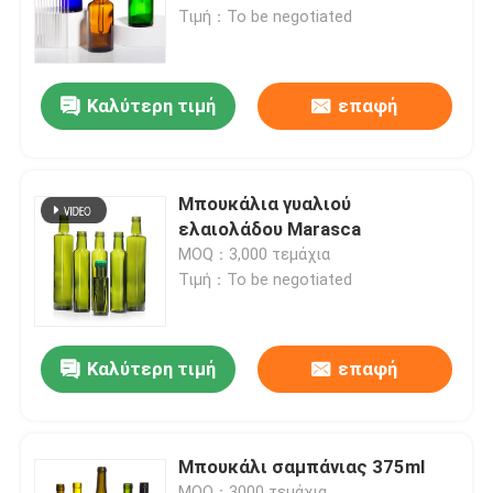
Τιμή：To be negotiated
Γύρος εργοστασίων
Καλύτερη τιμή
επαφή
Ποιοτικός έλεγχος
επαφή
Μπουκάλια γυαλιού
ελαιολάδου Marasca
MOQ：3,000 τεμάχια
Ζητήστε ένα απόσπασμα
Τιμή：To be negotiated
Γυάλινα μπουκάλια
Καλύτερη τιμή
επαφή
βάζα γυαλιού
Μπουκάλι σαμπάνιας 375ml
Κύπελλα από γυαλί
MOQ：3000 τεμάχια