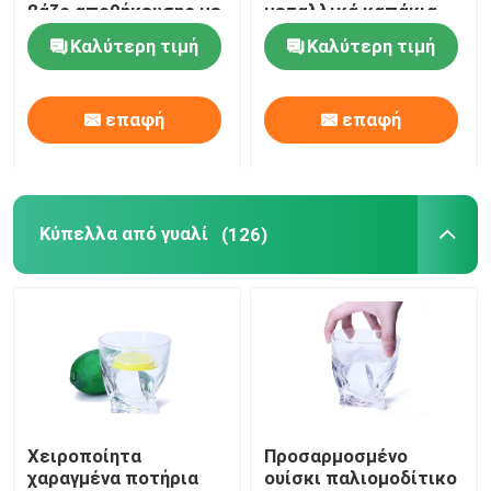
βάζο αποθήκευσης με
μεταλλικά καπάκια
καπάκι από
Καλύτερη τιμή
Καλύτερη τιμή
κασσίτερο
επαφή
επαφή
Κύπελλα από γυαλί
(126)
Χειροποίητα
Προσαρμοσμένο
χαραγμένα ποτήρια
ουίσκι παλιομοδίτικο