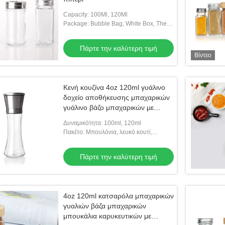
Capacity: 100Ml, 120Ml
Package: Bubble Bag, White Box, Then
Carton Box
Πάρτε την καλύτερη τιμή
Βίντεο
Κενή κουζίνα 4oz 120ml γυάλινο
δοχείο αποθήκευσης μπαχαρικών
γυάλινο βάζο μπαχαρικών με
καπάκι
Δυναμικότητα: 100ml, 120ml
Πακέτο: Μπουλόνια, λευκό κουτί,
κατόπιν κουτί από χαρτόνι
Πάρτε την καλύτερη τιμή
4oz 120ml κατσαρόλα μπαχαρικών
γυαλιών βάζα μπαχαρικών
μπουκάλια καρυκευτικών με