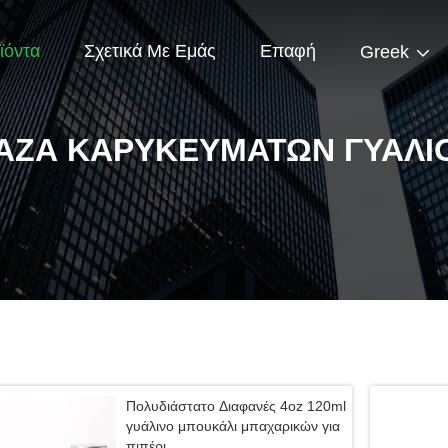
ϊόντα
Σχετικά Με Εμάς
Επαφή
Greek
ΆΖΑ ΚΑΡΥΚΕΥΜΆΤΩΝ ΓΥΑΛΙ
Πολυδιάστατο Διαφανές 4oz 120ml
γυάλινο μπουκάλι μπαχαρικών για
πιπέρι