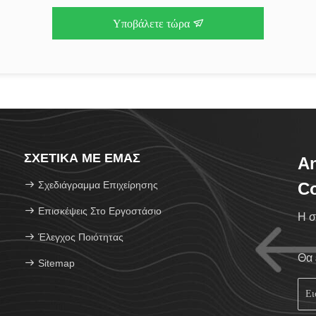
Υποβάλετε τώρα
ΣΧΕΤΙΚΆ ΜΕ ΕΜΆΣ
An
Σχεδιάγραμμα Επιχείρησης
Co
Επισκέψεις Στο Εργοστάσιο
Η σ
Έλεγχος Ποιότητας
Θα 
Sitemap