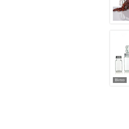
Βίντεο