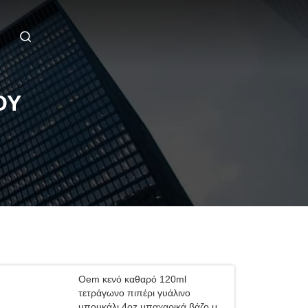
ΟΎ
Oem κενό καθαρό 120ml
τετράγωνο πιπέρι γυάλινο
μπουκάλι 4oz μπαχαρικά βάζο με