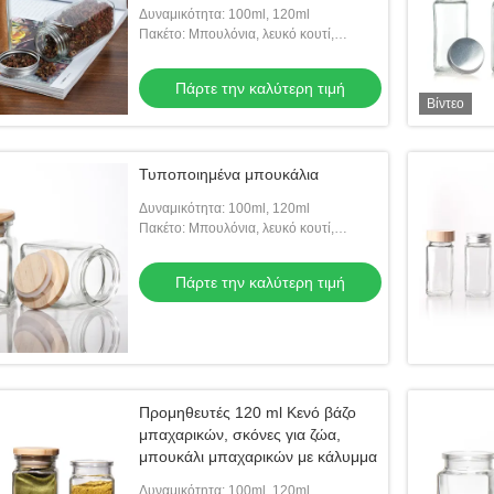
καπάκια χέικ
Δυναμικότητα: 100ml, 120ml
Πακέτο: Μπουλόνια, λευκό κουτί,
κατόπιν κουτί από χαρτόνι
Πάρτε την καλύτερη τιμή
Βίντεο
 λογότυπο 4Οz 8Οz
100 ml γυάλινο βάζο με μπαχαρικά
Τυποποιημένα μπουκάλια
χαρικά πιπέρι αλάτι
Δυναμικότητα: 100ml, 120ml
 μεταλλικό κάλυμμα
Πακέτο: Μπουλόνια, λευκό κουτί,
ην καλύτερη τιμή
Πάρτε την καλύτερη τιμή
κατόπιν κουτί από χαρτόνι
Πάρτε την καλύτερη τιμή
Προμηθευτές 120 ml Κενό βάζο
μπαχαρικών, σκόνες για ζώα,
μπουκάλι μπαχαρικών με κάλυμμα
Δυναμικότητα: 100ml, 120ml