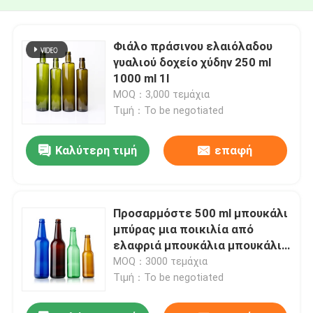
Φιάλο πράσινου ελαιόλαδου
γυαλιού δοχείο χύδην 250 ml
1000 ml 1l
MOQ：3,000 τεμάχια
Τιμή：To be negotiated
Καλύτερη τιμή
επαφή
Προσαρμόστε 500 ml μπουκάλι
μπύρας μια ποικιλία από
ελαφριά μπουκάλια μπουκάλι
μπύρας γυαλί
MOQ：3000 τεμάχια
Τιμή：To be negotiated