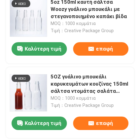
5oz 150ml καυτή σάλτσα
Woozy γυάλινο μπουκάλι με
στεγανοποιημένο καπάκι βίδα
MOQ：1000 κομμάτια
Τιμή：Creative Package Group
Καλύτερη τιμή
επαφή
5OZ γυάλινο μπουκάλι
καρυκευμάτων κουζίνας 150ml
σάλτσα ντομάτας σαλάτα
σκεύη εκτύπωση με οθόνη
MOQ：1000 κομμάτια
Τιμή：Creative Package Group
Καλύτερη τιμή
επαφή