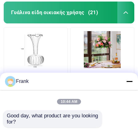
Γυάλινα είδη οικιακής χρήσης
(21)
Ευρωπαίο Art Deco
Υδροπονικό κύλινδρο
Design Διαφανές
Διαυγές γυάλινο βάζο
Frank
Γυάλινο Βάζο
για διακόσμηση
Τερατόριο Βάζο
ξενοδοχείων
Τραπέζι
10:44 AM
Καλύτερη τιμή
Καλύτερη τιμή
Good day, what product are you looking 
for?
επαφή
επαφή