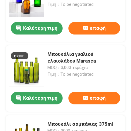
Τιμή：To be negotiated
Γύρος εργοστασίων
Καλύτερη τιμή
επαφή
Ποιοτικός έλεγχος
επαφή
Μπουκάλια γυαλιού
ελαιολάδου Marasca
MOQ：3,000 τεμάχια
Ζητήστε ένα απόσπασμα
Τιμή：To be negotiated
Γυάλινα μπουκάλια
Καλύτερη τιμή
επαφή
βάζα γυαλιού
Μπουκάλι σαμπάνιας 375ml
Κύπελλα από γυαλί
MOQ：3000 τεμάχια