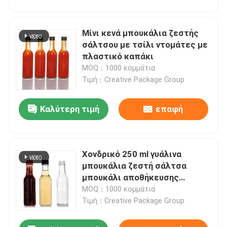
Μίνι κενά μπουκάλια ζεστής
σάλτσου με τσίλι ντομάτες με
πλαστικό καπάκι
MOQ：1000 κομμάτια
Τιμή：Creative Package Group
Καλύτερη τιμή
επαφή
Χονδρικό 250 ml γυάλινα
μπουκάλια ζεστή σάλτσα
μπουκάλι αποθήκευσης
σάλτσα με στεγανή στροφή
MOQ：1000 κομμάτια
από το καπάκι
Τιμή：Creative Package Group