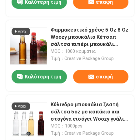
Καλύτερη τιμή
επαφή
Φαρμακευτικό χρέος 5 Oz 8 Oz
Woozy μπουκάλια Κέτσαπ
σάλτσα πιπέρι μπουκάλι
γυαλιού με κάλυμμα Pp
MOQ：1000 κομμάτια
Τιμή：Creative Package Group
Καλύτερη τιμή
επαφή
Κύλινδρο μπουκάλια ζεστή
σάλτσα 5oz με καπάκια και
σταγόνα εισάγει Woozy γυάλινο
μπουκάλι
MOQ：1000pcs
Τιμή：Creative Package Group