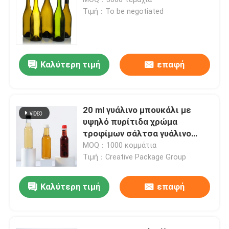
Τιμή：To be negotiated
Καπάκι μπουκαλιού βάζου
Γυάλινα είδη οικιακής χρήσης
Καλύτερη τιμή
επαφή
20 ml γυάλινο μπουκάλι με
υψηλό πυρίτιδα χρώμα
τροφίμων σάλτσα γυάλινο
μπουκάλι με καπάκι
MOQ：1000 κομμάτια
Τιμή：Creative Package Group
Καλύτερη τιμή
επαφή