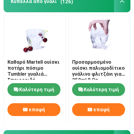
Κύπελλα από γυαλί
(126)
Καθαρό Martell ουίσκι
Προσαρμοσμένο
ποτήρι πόσιμο
ουίσκι παλιομοδίτικο
Tumbler γυαλιά
γυάλινο φλιτζάνι για
Σπειροειδή
250ml 8 Oz
κυματισμό
Καλύτερη τιμή
Καλύτερη τιμή
επαφή
επαφή