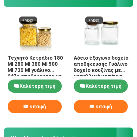
Τεχνητό Κετράδιο 180
Άδειο έξαγωνο δοχείο
Ml 280 Ml 380 Ml 500
αποθήκευσης Γυάλινο
Ml 730 Ml γυάλινο
δοχείο κουζίνας με
βάζο αποθήκευσης με
μεταλλικά καπάκια
καπάκι από
Καλύτερη τιμή
Καλύτερη τιμή
κασσίτερο
επαφή
επαφή