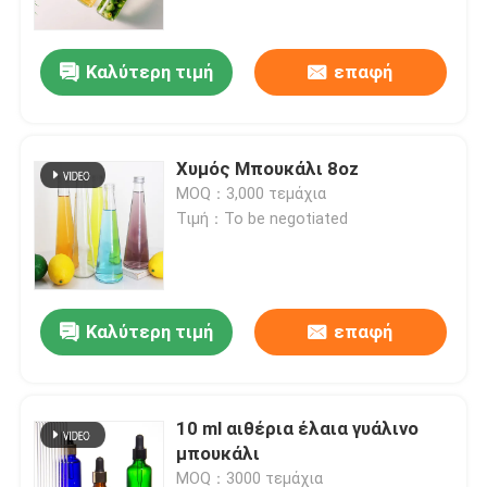
Καλύτερη τιμή
επαφή
Χυμός Μπουκάλι 8oz
MOQ：3,000 τεμάχια
Τιμή：To be negotiated
Καλύτερη τιμή
επαφή
Αρχική Σελίδα
Προϊόντα
10 ml αιθέρια έλαια γυάλινο
μπουκάλι
Σχετικά με εμάς
MOQ：3000 τεμάχια