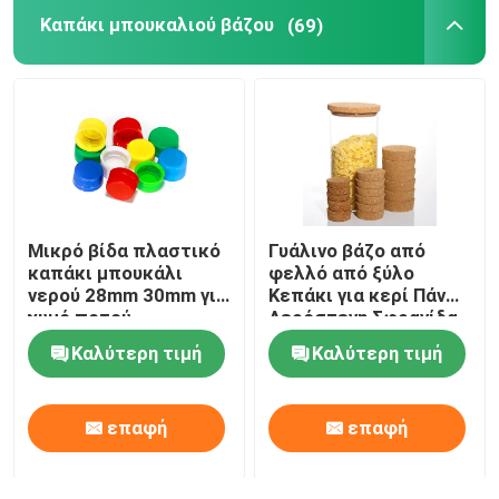
Καπάκι μπουκαλιού βάζου
(69)
Μικρό βίδα πλαστικό
Γυάλινο βάζο από
καπάκι μπουκάλι
φελλό από ξύλο
νερού 28mm 30mm για
Κεπάκι για κερί Πάνω
χυμό ποτού
Αερόστεγη Σφραγίδα
Καλύτερη τιμή
Καλύτερη τιμή
επαφή
επαφή