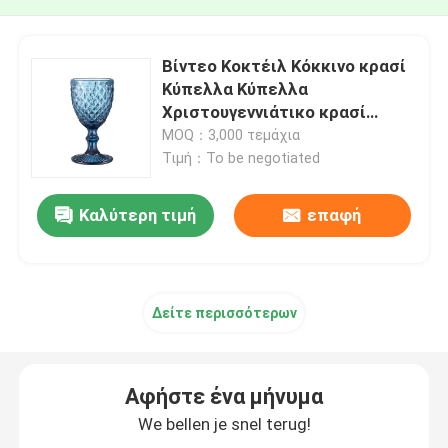
Βίντεο Κοκτέιλ Κόκκινο κρασί
Κύπελλα Κύπελλα
Χριστουγεννιάτικο κρασί
Κύπελλα Κύπελλα 350ml
MOQ：3,000 τεμάχια
Τιμή：To be negotiated
Καλύτερη τιμή
επαφή
Δείτε περισσότερων
Αφήστε ένα μήνυμα
We bellen je snel terug!