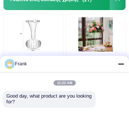
Ευρωπαίο Art Deco
Υδροπονικό κύλινδρο
Design Διαφανές
Διαυγές γυάλινο βάζο
Frank
Γυάλινο Βάζο
για διακόσμηση
Τερατόριο Βάζο
ξενοδοχείων
Τραπέζι
11:22 AM
Καλύτερη τιμή
Καλύτερη τιμή
Good day, what product are you looking 
for?
επαφή
επαφή
Δείτε περισσότερων