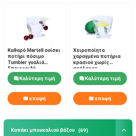
Γύρος εργοστασίων
Ποιοτικός έλεγχος
Καθαρό Martell ουίσκι
Χειροποίητα
επαφή
ποτήρι πόσιμο
χαραγμένα ποτήρια
Tumbler γυαλιά
κρασιού χωρίς
Σπειροειδή
στέλεχος
κυματισμό
Ζητήστε ένα απόσπασμα
Καλύτερη τιμή
Καλύτερη τιμή
Γυάλινα μπουκάλια
επαφή
επαφή
βάζα γυαλιού
Καπάκι μπουκαλιού βάζου
(69)
Κύπελλα από γυαλί