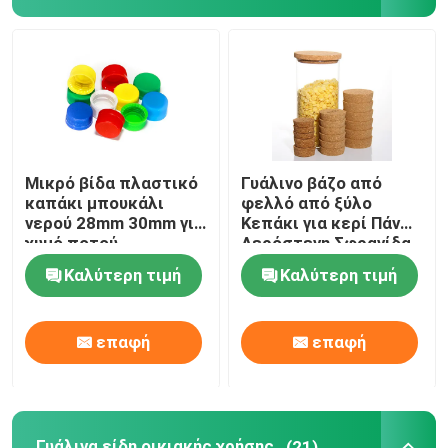
Καπάκι μπουκαλιού βάζου
Γυάλινα είδη οικιακής χρήσης
Μικρό βίδα πλαστικό
Γυάλινο βάζο από
καπάκι μπουκάλι
φελλό από ξύλο
νερού 28mm 30mm για
Κεπάκι για κερί Πάνω
χυμό ποτού
Αερόστεγη Σφραγίδα
Καλύτερη τιμή
Καλύτερη τιμή
επαφή
επαφή
Γυάλινα είδη οικιακής χρήσης
(21)