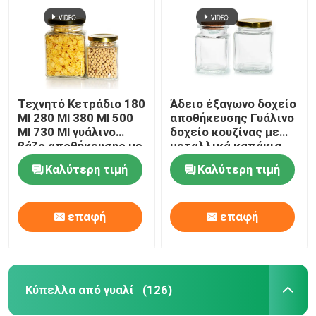
Τεχνητό Κετράδιο 180
Άδειο έξαγωνο δοχείο
Ml 280 Ml 380 Ml 500
αποθήκευσης Γυάλινο
Ml 730 Ml γυάλινο
δοχείο κουζίνας με
βάζο αποθήκευσης με
μεταλλικά καπάκια
καπάκι από
Καλύτερη τιμή
Καλύτερη τιμή
κασσίτερο
επαφή
επαφή
Αρχική Σελίδα
Προϊόντα
Κύπελλα από γυαλί
(126)
Σχετικά με εμάς