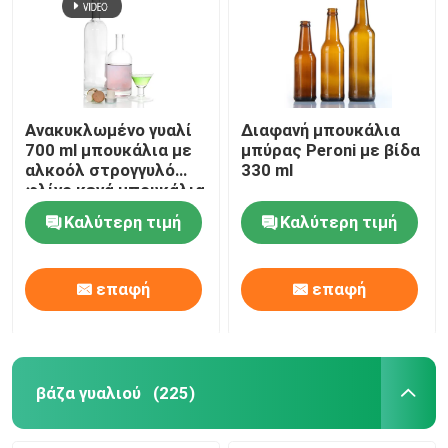
Ανακυκλωμένο γυαλί
Διαφανή μπουκάλια
700 ml μπουκάλια με
μπύρας Peroni με βίδα
αλκοόλ στρογγυλό
330 ml
φλίνο κενά μπουκάλια
με αλκοόλ
Καλύτερη τιμή
Καλύτερη τιμή
επαφή
επαφή
βάζα γυαλιού
(225)